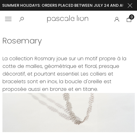
SUMMER HOLIDAYS: ORDERS PLACED BETWEEN JULY 24 AND AUGUST 2
0
Rosemary
La collection Rosmary joue sur un motif propre à la
cotte de mailles, géométrique et floral, presque
décoratif, et pourtant essentiel. Les colliers et
bracelets sont en inox, la boucle d'oreille est
proposée aussi en bronze et en titane.